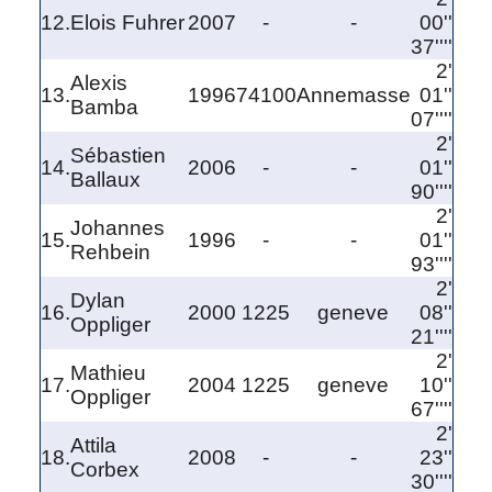
12.
Elois Fuhrer
2007
-
-
00''
37''''
2'
Alexis
13.
1996
74100
Annemasse
01''
Bamba
07''''
2'
Sébastien
14.
2006
-
-
01''
Ballaux
90''''
2'
Johannes
15.
1996
-
-
01''
Rehbein
93''''
2'
Dylan
16.
2000
1225
geneve
08''
Oppliger
21''''
2'
Mathieu
17.
2004
1225
geneve
10''
Oppliger
67''''
2'
Attila
18.
2008
-
-
23''
Corbex
30''''