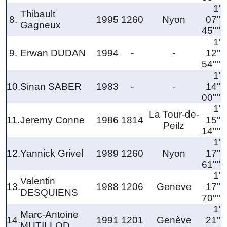
1'
Thibault
8.
1995
1260
Nyon
07''
Gagneux
45''''
1'
9.
Erwan DUDAN
1994
-
-
12''
54''''
1'
10.
Sinan SABER
1983
-
-
14''
00''''
1'
La Tour-de-
11.
Jeremy Conne
1986
1814
15''
Peilz
14''''
1'
12.
Yannick Grivel
1989
1260
Nyon
17''
61''''
1'
Valentin
13.
1988
1206
Geneve
17''
DESQUIENS
70''''
1'
Marc-Antoine
14.
1991
1201
Genève
21''
MUTILLOD