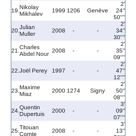
2'
Nikolay
19.
1999
1206
Genève
24''
Mikhalev
50''''
2'
Julian
20.
2008
-
-
34''
Muller
30''''
2'
Charles
21.
2008
-
-
35''
Abdel Nour
09''''
2'
22.
Joël Perey
1997
-
-
47''
12''''
2'
Maxime
23.
2000
1274
Signy
50''
Miaz
08''''
3'
Quentin
24.
2000
-
-
09''
Dupertuis
07''''
3'
Titouan
25.
2008
-
-
13''
Comte