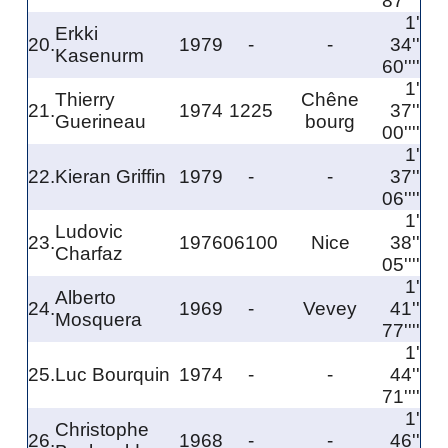
87''''
1'
Erkki
20.
1979
-
-
34''
Kasenurm
60''''
1'
Thierry
Chêne
21.
1974
1225
37''
Guerineau
bourg
00''''
1'
22.
Kieran Griffin
1979
-
-
37''
06''''
1'
Ludovic
23.
1976
06100
Nice
38''
Charfaz
05''''
1'
Alberto
24.
1969
-
Vevey
41''
Mosquera
77''''
1'
25.
Luc Bourquin
1974
-
-
44''
71''''
1'
Christophe
26.
1968
-
-
46''