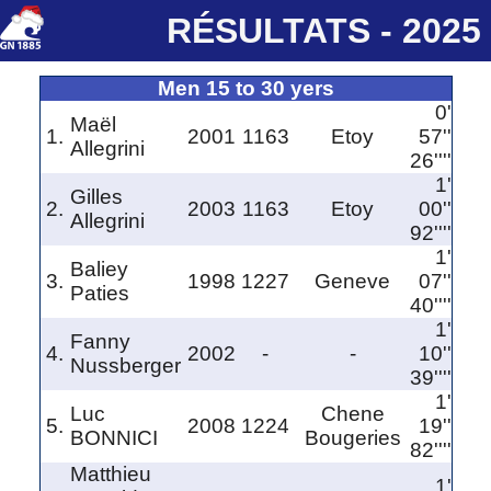
RÉSULTATS - 2025
Men 15 to 30 yers
0'
Maël
1.
2001
1163
Etoy
57''
Allegrini
26''''
1'
Gilles
2.
2003
1163
Etoy
00''
Allegrini
92''''
1'
Baliey
3.
1998
1227
Geneve
07''
Paties
40''''
1'
Fanny
4.
2002
-
-
10''
Nussberger
39''''
1'
Luc
Chene
5.
2008
1224
19''
BONNICI
Bougeries
82''''
Matthieu
1'