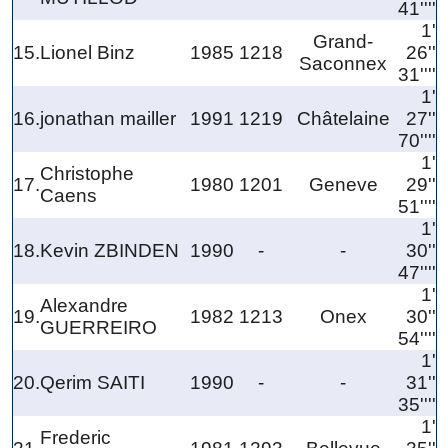
41''''
1'
Grand-
15.
Lionel Binz
1985
1218
26''
Saconnex
31''''
1'
16.
jonathan mailler
1991
1219
Châtelaine
27''
70''''
1'
Christophe
17.
1980
1201
Geneve
29''
Caens
51''''
1'
18.
Kevin ZBINDEN
1990
-
-
30''
47''''
1'
Alexandre
19.
1982
1213
Onex
30''
GUERREIRO
54''''
1'
20.
Qerim SAITI
1990
-
-
31''
35''''
1'
Frederic