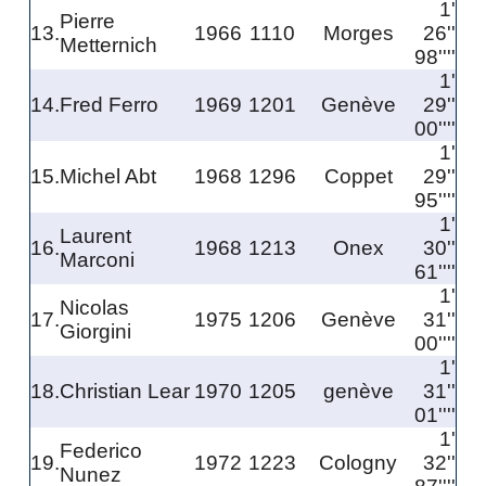
1'
Pierre
13.
1966
1110
Morges
26''
Metternich
98''''
1'
14.
Fred Ferro
1969
1201
Genève
29''
00''''
1'
15.
Michel Abt
1968
1296
Coppet
29''
95''''
1'
Laurent
16.
1968
1213
Onex
30''
Marconi
61''''
1'
Nicolas
17.
1975
1206
Genève
31''
Giorgini
00''''
1'
18.
Christian Lear
1970
1205
genève
31''
01''''
1'
Federico
19.
1972
1223
Cologny
32''
Nunez