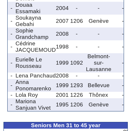
Douaa
-
2004
-
-
-
Essamaki
Soukayna
-
2007
1206
Genève
-
Gebahi
Sophie
-
2008
-
-
-
Grandchamp
Cédrine
-
1998
-
-
-
JACQUEMOUD
Belmont-
Eurielle Le
-
1999
1092
sur-
-
Rousseau
Lausanne
-
Lena Panchaud
2008
-
-
-
Anna
-
1999
1293
Bellevue
-
Ponomarenko
-
Lola Roy
2001
1226
Thônex
-
Mariona
-
1995
1206
Genève
-
Sanjuan Vivet
Seniors Men 31 to 45 year