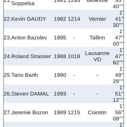
21.
1981
1293
Bellevue
35''
Soppelsa
40''''
1'
22.
Kevin GAUDY
1982
1214
Vernier
41''
30''''
1'
23.
Anton Bazolev
1985
-
Tallinn
47''
00''''
1'
Lausanne
24.
Roland Strasser
1988
1018
47''
VD
92''''
1'
25.
Tano Barth
1990
-
-
49''
29''''
1'
26.
Steven DAMAL
1993
-
-
51''
12''''
1'
27.
Jeremie Bozon
1989
1215
Cointrin
56''
08''''
1'