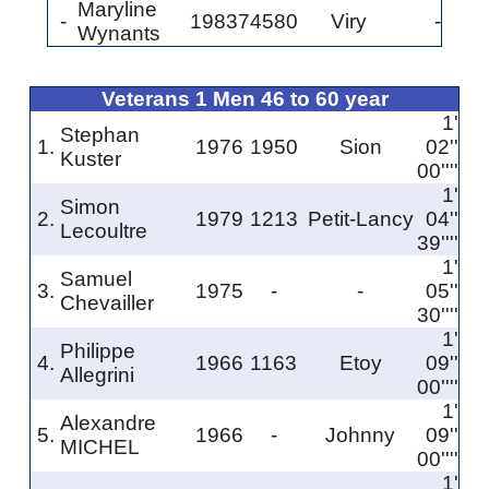
Maryline
-
1983
74580
Viry
-
Wynants
Veterans 1 Men 46 to 60 year
1'
Stephan
1.
1976
1950
Sion
02''
Kuster
00''''
1'
Simon
2.
1979
1213
Petit-Lancy
04''
Lecoultre
39''''
1'
Samuel
3.
1975
-
-
05''
Chevailler
30''''
1'
Philippe
4.
1966
1163
Etoy
09''
Allegrini
00''''
1'
Alexandre
5.
1966
-
Johnny
09''
MICHEL
00''''
1'