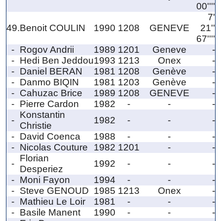
00''''
7'
49.
Benoit COULIN
1990
1208
GENEVE
21''
67''''
-
Rogov Andrii
1989
1201
Geneve
-
-
Hedi Ben Jeddou
1993
1213
Onex
-
-
Daniel BERAN
1981
1208
Genève
-
-
Danmo BIQIN
1981
1203
Genève
-
-
Cahuzac Brice
1989
1208
GENEVE
-
-
Pierre Cardon
1982
-
-
-
Konstantin
-
1982
-
-
-
Christie
-
David Coenca
1988
-
-
-
-
Nicolas Couture
1982
1201
-
-
Florian
-
1992
-
-
-
Desperiez
-
Moni Fayon
1994
-
-
-
-
Steve GENOUD
1985
1213
Onex
-
-
Mathieu Le Loir
1981
-
-
-
-
Basile Manent
1990
-
-
-