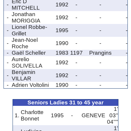
Eric D
-
1992
-
-
-
MITCHELL
Jonathan
-
1992
-
-
-
MORIGGIA
Lionel Robbe-
-
1995
-
-
-
Grillet
Jean-Noel
-
1990
-
-
-
Roche
-
Gaël Scheller
1983
1197
Prangins
-
Aurelio
-
1992
-
-
-
SOLIVELLA
Benjamin
-
1992
-
-
-
VILLAR
-
Adrien Voltolini
1990
-
-
-
Seniors Ladies 31 to 45 year
1'
Charlotte
1.
1995
-
GENEVE
03''
Bonnet
04''''
1'