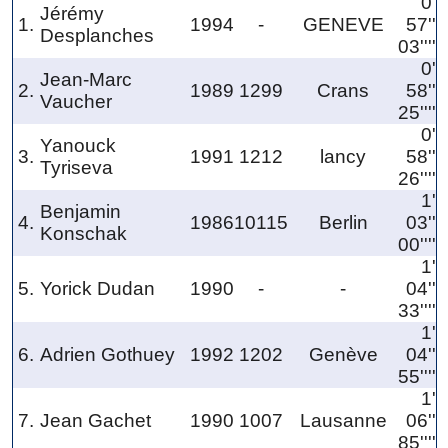
0'
Jérémy
1.
1994
-
GENEVE
57''
Desplanches
03''''
0'
Jean-Marc
2.
1989
1299
Crans
58''
Vaucher
25''''
0'
Yanouck
3.
1991
1212
lancy
58''
Tyriseva
26''''
1'
Benjamin
4.
1986
10115
Berlin
03''
Konschak
00''''
1'
5.
Yorick Dudan
1990
-
-
04''
33''''
1'
6.
Adrien Gothuey
1992
1202
Genève
04''
55''''
1'
7.
Jean Gachet
1990
1007
Lausanne
06''
85''''