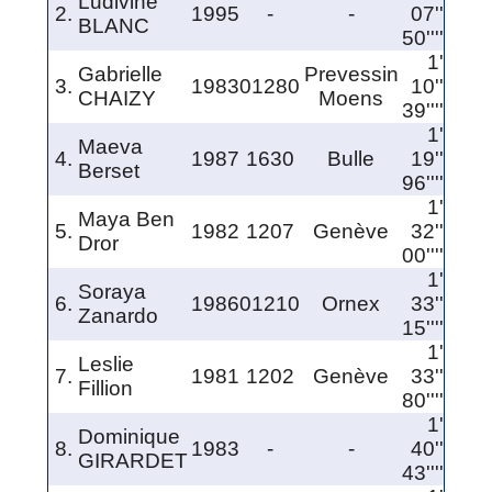
Ludivine
2.
1995
-
-
07''
BLANC
50''''
1'
Gabrielle
Prevessin
3.
1983
01280
10''
CHAIZY
Moens
39''''
1'
Maeva
4.
1987
1630
Bulle
19''
Berset
96''''
1'
Maya Ben
5.
1982
1207
Genève
32''
Dror
00''''
1'
Soraya
6.
1986
01210
Ornex
33''
Zanardo
15''''
1'
Leslie
7.
1981
1202
Genève
33''
Fillion
80''''
1'
Dominique
8.
1983
-
-
40''
GIRARDET
43''''