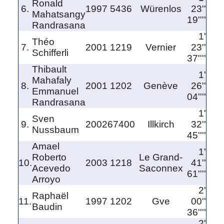
Ronald
6.
1997
5436
Würenlos
23''
Mahatsangy
19''''
Randrasana
1'
Théo
7.
2001
1219
Vernier
23''
Schifferli
37''''
Thibault
1'
Mahafaly
8.
2001
1202
Genève
26''
Emmanuel
04''''
Randrasana
1'
Sven
9.
2002
67400
Illkirch
32''
Nussbaum
45''''
Amael
1'
Roberto
Le Grand-
10.
2003
1218
41''
Acevedo
Saconnex
61''''
Arroyo
2'
Raphaël
11.
1997
1202
Gve
00''
Baudin
36''''
2'