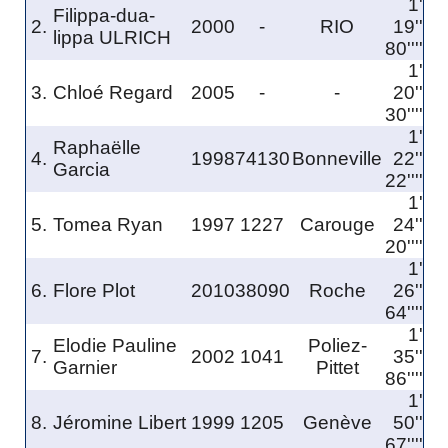
1'
Filippa-dua-
2.
2000
-
RIO
19''
lippa ULRICH
80''''
1'
3.
Chloé Regard
2005
-
-
20''
30''''
1'
Raphaëlle
4.
1998
74130
Bonneville
22''
Garcia
22''''
1'
5.
Tomea Ryan
1997
1227
Carouge
24''
20''''
1'
6.
Flore Plot
2010
38090
Roche
26''
64''''
1'
Elodie Pauline
Poliez-
7.
2002
1041
35''
Garnier
Pittet
86''''
1'
8.
Jéromine Libert
1999
1205
Genève
50''
67''''