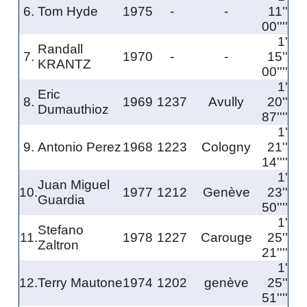
6.
Tom Hyde
1975
-
-
11''
00''''
1'
Randall
7.
1970
-
-
15''
KRANTZ
00''''
1'
Eric
8.
1969
1237
Avully
20''
Dumauthioz
87''''
1'
9.
Antonio Perez
1968
1223
Cologny
21''
14''''
1'
Juan Miguel
10.
1977
1212
Genève
23''
Guardia
50''''
1'
Stefano
11.
1978
1227
Carouge
25''
Zaltron
21''''
1'
12.
Terry Mautone
1974
1202
genève
25''
51''''