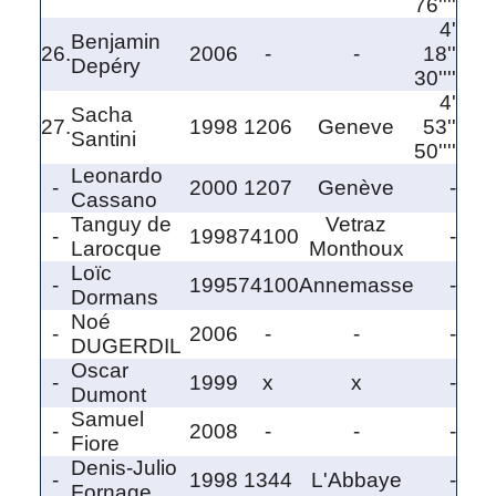
76''''
4'
Benjamin
26.
2006
-
-
18''
Depéry
30''''
4'
Sacha
27.
1998
1206
Geneve
53''
Santini
50''''
Leonardo
-
2000
1207
Genève
-
Cassano
Tanguy de
Vetraz
-
1998
74100
-
Larocque
Monthoux
Loïc
-
1995
74100
Annemasse
-
Dormans
Noé
-
2006
-
-
-
DUGERDIL
Oscar
-
1999
x
x
-
Dumont
Samuel
-
2008
-
-
-
Fiore
Denis-Julio
-
1998
1344
L'Abbaye
-
Fornage