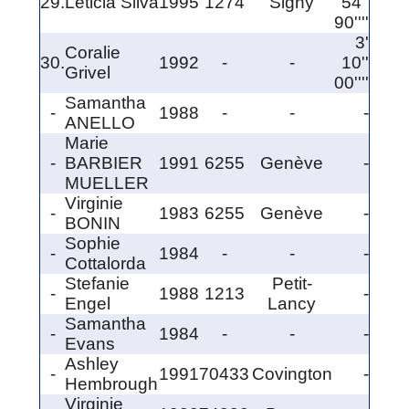
29.
Leticia Silva
1995
1274
Signy
54''
90''''
3'
Coralie
30.
1992
-
-
10''
Grivel
00''''
Samantha
-
1988
-
-
-
ANELLO
Marie
-
BARBIER
1991
6255
Genève
-
MUELLER
Virginie
-
1983
6255
Genève
-
BONIN
Sophie
-
1984
-
-
-
Cottalorda
Stefanie
Petit-
-
1988
1213
-
Engel
Lancy
Samantha
-
1984
-
-
-
Evans
Ashley
-
1991
70433
Covington
-
Hembrough
Virginie