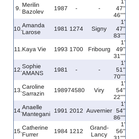
1'
Merilin
9.
1987
-
-
47''
Bazolev
46''''
1'
Amanda
10.
1981
1274
Signy
47''
Larose
83''''
1'
11.
Kaya Vie
1993
1700
Fribourg
49''
31''''
1'
Sophie
12.
1981
-
-
51''
AMANS
70''''
1'
Caroline
13.
1989
74580
Viry
54''
Sarrazin
22''''
1'
Anaelle
14.
1991
2012
Auvernier
54''
Mantegani
86''''
1'
Catherine
Grand-
15.
1984
1212
56''
Furrer
Lancy
31''''