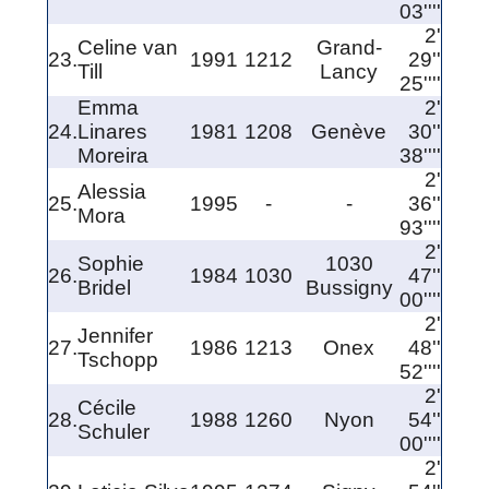
03''''
2'
Celine van
Grand-
23.
1991
1212
29''
Till
Lancy
25''''
Emma
2'
24.
Linares
1981
1208
Genève
30''
Moreira
38''''
2'
Alessia
25.
1995
-
-
36''
Mora
93''''
2'
Sophie
1030
26.
1984
1030
47''
Bridel
Bussigny
00''''
2'
Jennifer
27.
1986
1213
Onex
48''
Tschopp
52''''
2'
Cécile
28.
1988
1260
Nyon
54''
Schuler
00''''
2'