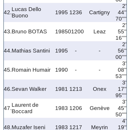
2'
Lucas Dello
42.
1995
1236
Cartigny
44''
Buono
70''''
2'
43.
Bruno BOTAS
1985
01200
Leaz
55''
16''''
2'
44.
Mathias Santini
1995
-
-
56''
00''''
3'
45.
Romain Humair
1990
-
-
08''
53''''
3'
46.
Sevan Walker
1981
1213
Onex
17''
95''''
3'
Laurent de
47.
1983
1206
Genève
45''
Boccard
50''''
4'
48.
Muzafer Iseni
1983
1217
Meyrin
19''