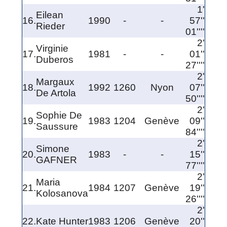
1'
Eilean
16.
1990
-
-
57''
Rieder
01''''
2'
Virginie
17.
1981
-
-
01''
Duberos
27''''
2'
Margaux
18.
1992
1260
Nyon
07''
De Artola
50''''
2'
Sophie De
19.
1983
1204
Genève
09''
Saussure
84''''
2'
Simone
20.
1983
-
-
15''
GAFNER
77''''
2'
Maria
21.
1984
1207
Genève
19''
Kolosanova
26''''
2'
22.
Kate Hunter
1983
1206
Genève
20''