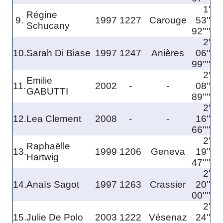
1'
Régine
9.
1997
1227
Carouge
53''
Schucany
92''''
2'
10.
Sarah Di Biase
1997
1247
Anières
06''
99''''
2'
Emilie
11.
2002
-
-
08''
GABUTTI
89''''
2'
12.
Lea Clement
2008
-
-
16''
66''''
2'
Raphaëlle
13.
1999
1206
Geneva
19''
Hartwig
47''''
2'
14.
Anaïs Sagot
1997
1263
Crassier
20''
00''''
2'
15.
Julie De Polo
2003
1222
Vésenaz
24''