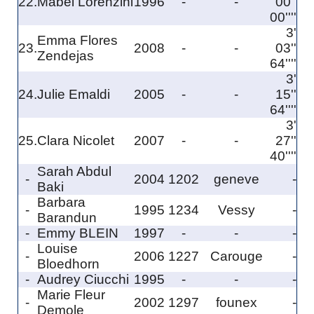
22.
Mabel Lorenzini
1996
-
-
00''
00''''
3'
Emma Flores
23.
2008
-
-
03''
Zendejas
64''''
3'
24.
Julie Emaldi
2005
-
-
15''
64''''
3'
25.
Clara Nicolet
2007
-
-
27''
40''''
Sarah Abdul
-
2004
1202
geneve
-
Baki
Barbara
-
1995
1234
Vessy
-
Barandun
-
Emmy BLEIN
1997
-
-
-
Louise
-
2006
1227
Carouge
-
Bloedhorn
-
Audrey Ciucchi
1995
-
-
-
Marie Fleur
-
2002
1297
founex
-
Demole