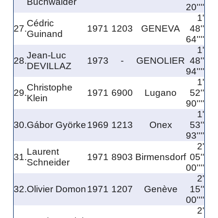
Buchwalder
20''''
1'
Cédric
27.
1971
1203
GENEVA
48''
Guinand
64''''
1'
Jean-Luc
28.
1973
-
GENOLIER
48''
DEVILLAZ
94''''
1'
Christophe
29.
1971
6900
Lugano
52''
Klein
90''''
1'
30.
Gábor Györke
1969
1213
Onex
53''
93''''
2'
Laurent
31.
1971
8903
Birmensdorf
05''
Schneider
00''''
2'
32.
Olivier Domon
1971
1207
Genève
15''
00''''
2'