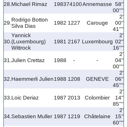
28.
Michael Rimaz
1983
74100
Annemasse
58''
00''''
2'
Rodrigo Botton
29.
1982
1227
Carouge
00''
Silva Dias
41''''
Yannick
2'
30.
(Luxembourg)
1981
2167
Luxembourg
02''
Wittrock
16''''
2'
31.
Julien Crettaz
1988
-
-
04''
00''''
2'
32.
Haemmerli Julien
1988
1208
GENEVE
06''
45''''
2'
33.
Loic Deriaz
1987
2013
Colombier
14''
85''''
2'
34.
Sebastien Muller
1987
1219
Châtelaine
15''
60''''