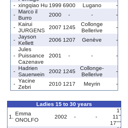
-
xingqiao Hu
1999
6900
Lugano
-
Marco il
-
2000
-
-
-
Burro
Kairui
Collonge
-
2007
1245
-
JURGENS
Bellerive
Jayson
-
2006
1207
Genève
-
Kellett
Jules
-
Puissance
2001
-
-
-
Cazenave
Hadrien
Collonge-
-
2002
1245
-
Sauerwein
Bellerive
Yacine
-
2010
1217
Meyrin
-
Zebri
Ladies 15 to 30 years
1'
Emma
1.
2002
-
-
11''
ONOLFO
17''''