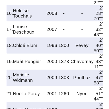
22''''
2'
Heloise
16.
2008
-
-
28''
Touchais
70''''
2'
Louise
17.
2007
-
-
32''
Deschoux
48''''
2'
18.
Chloé Blum
1996
1800
Vevey
40''
50''''
2'
19.
Maât Pungier
2000
1373
Chavornay
43''
11''''
2'
Marielle
20.
2009
1303
Penthaz
47''
Widmann
58''''
2'
21.
Noélie Perey
2001
1260
Nyon
51''
44''''
3'