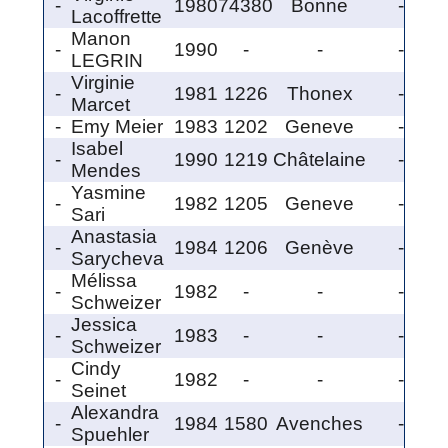
-
1980
74380
Bonne
-
Lacoffrette
Manon
-
1990
-
-
-
LEGRIN
Virginie
-
1981
1226
Thonex
-
Marcet
-
Emy Meier
1983
1202
Geneve
-
Isabel
-
1990
1219
Châtelaine
-
Mendes
Yasmine
-
1982
1205
Geneve
-
Sari
Anastasia
-
1984
1206
Genève
-
Sarycheva
Mélissa
-
1982
-
-
-
Schweizer
Jessica
-
1983
-
-
-
Schweizer
Cindy
-
1982
-
-
-
Seinet
Alexandra
-
1984
1580
Avenches
-
Spuehler