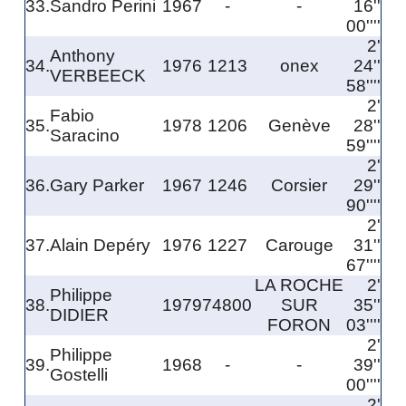
33.
Sandro Perini
1967
-
-
16''
00''''
2'
Anthony
34.
1976
1213
onex
24''
VERBEECK
58''''
2'
Fabio
35.
1978
1206
Genève
28''
Saracino
59''''
2'
36.
Gary Parker
1967
1246
Corsier
29''
90''''
2'
37.
Alain Depéry
1976
1227
Carouge
31''
67''''
LA ROCHE
2'
Philippe
38.
1979
74800
SUR
35''
DIDIER
FORON
03''''
2'
Philippe
39.
1968
-
-
39''
Gostelli
00''''
2'